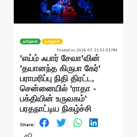
தமிழ்நாடு
தமிழ்நாடு
Posted on 2026-07-31 01:03 PM
'எய்ம் ஃபார் சேவா'வின்
'தயானந்த கிருபா கேர்'
பராமரிப்பு நிதி திரட்ட,
சென்னையில் 'ராதா -
பக்தியின் உருவகம்'
பரதநாட்டிய நிகழ்ச்சி
Share: