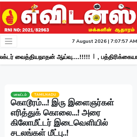
7 August 2026 | 7:07:59 AM
|
தன் ஆய்வு....!!!!!
, பத்திரிக்கையாளர்கள் மீது தா
மாவட்டம்
TAMILNADU
கொடூரம்...! இரு இளைஞர்கள்
எரித்துக் கொலை...! அரை
கிலோமீட்டர் இடைவெளியில்
சடலங்கள் மீட்பு..!