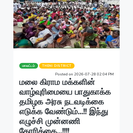
மாவட்டம்
THENI DISTRICT
Posted on 2026-07-28 02:04 PM
மலை கிராம மக்களின்
வாழ்வுரிமையை பாதுகாக்க
தமிழக அரசு நடவடிக்கை
எடுக்க வேண்டும்...!! இந்து
எழுச்சி முன்னணி
கோரிக்கை...!!!!