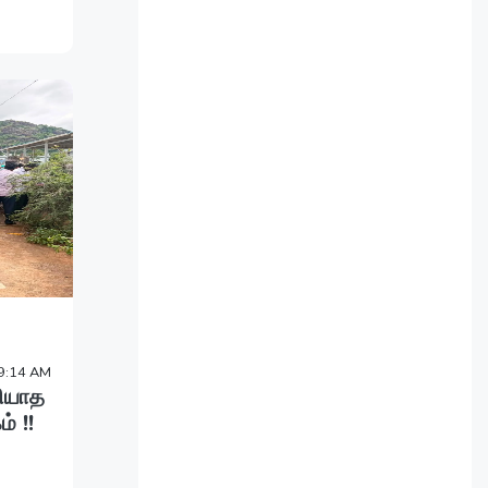
9:14 AM
ணியாத
் !!