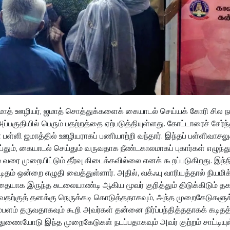
மாத் ஊழியர், ஜமாத் சொத்துக்களைக் கையாடல் செய்யக் கோரி சில ந
ுதியில் பெரும் பதற்றத்தை ஏற்படுத்தியுள்ளது. கோட்டாரைச் சேர்ந
ள்ளி ஜமாத்தில் ஊழியராகப் பணியாற்றி வந்தார். இந்தப் பள்ளிவாசலுக
், கையாடல் செய்தும் வருவதாக நீண்டகாலமாகப் புகார்கள் எழுந்த
் வரை முறையிட்டும் தீர்வு கிடைக்கவில்லை எனக் கூறப்படுகிறது. இந்
 ஒன்றை எழுதி வைத்துள்ளார். அதில், வக்ஃபு வாரியத்தால் நியமிக்
்தையாக இருந்த சுடலையாண்டி ஆகிய மூவர் குறித்தும் திடுக்கிடும்
ய்வதற்குத் தனக்கு நெருக்கடி கொடுத்ததாகவும், அந்த முறைகேடுகளுக
 சம்பளம் தருவதாகவும் கூறி அவர்கள் தன்னை நிர்ப்பந்தித்ததாகக் கடிதத
ன் துணையோடு இந்த முறைகேடுகள் நடப்பதாகவும் அவர் குற்றம் சாட்டியுள