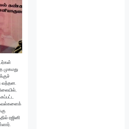
பர்கள்
்த முகமது
்குச்
ு வந்தன.
நிலையில்,
கப்பட்ட
 தகவல்களைக்
்கு
்தில் ரஜினி
்ளார்.