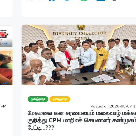
தமிழ்நாடு
தமிழ்நாடு
5 PM
Posted on 2026-08-07 1
மேகமலை வன சரணாலயம் மலைவாழ் மக்க
குறித்து CPM மாநிலச் செயலாளர் சண்முகம
பேட்டி...???