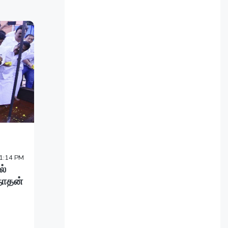
1:14 PM
ல்
நாதன்