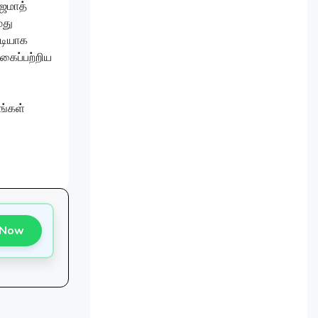
 ஜமாத்
மது
னடியாக
கைப்பற்றிய
ங்கள்
 Now