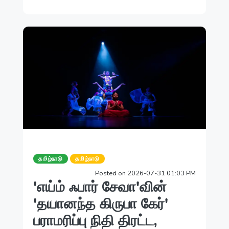
தமிழ்நாடு
தமிழ்நாடு
Posted on 2026-07-31 01:03 PM
'எய்ம் ஃபார் சேவா'வின்
'தயானந்த கிருபா கேர்'
பராமரிப்பு நிதி திரட்ட,