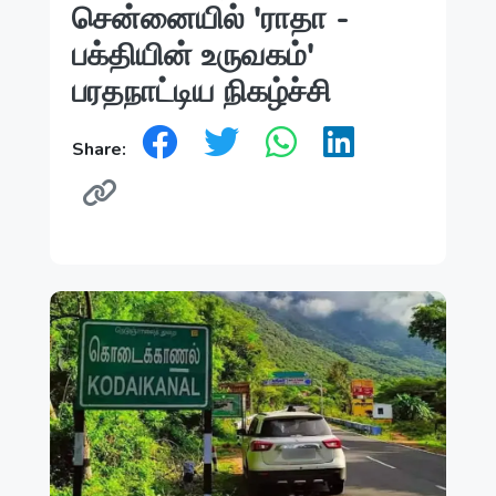
சென்னையில் 'ராதா -
பக்தியின் உருவகம்'
பரதநாட்டிய நிகழ்ச்சி
Share: