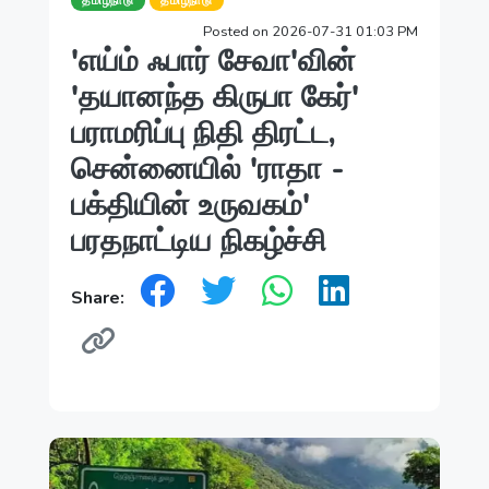
தமிழ்நாடு
தமிழ்நாடு
Posted on 2026-07-31 01:03 PM
'எய்ம் ஃபார் சேவா'வின்
'தயானந்த கிருபா கேர்'
பராமரிப்பு நிதி திரட்ட,
சென்னையில் 'ராதா -
பக்தியின் உருவகம்'
பரதநாட்டிய நிகழ்ச்சி
Share: