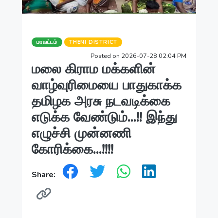
மாவட்டம்
THENI DISTRICT
Posted on 2026-07-28 02:04 PM
மலை கிராம மக்களின்
வாழ்வுரிமையை பாதுகாக்க
தமிழக அரசு நடவடிக்கை
எடுக்க வேண்டும்...!! இந்து
எழுச்சி முன்னணி
கோரிக்கை...!!!!
Share: