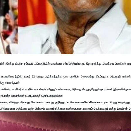
் இறந்து கிடந்த சம்பவம் அப்பகுதியில் பரபரப்பை ஏற்படுத்தியுள்ளது. இது குறித்து ஆயக்குடி போலீசார் வழக
ு சாலையோரத்தில், சுமார் 22 வயது மதிக்கத்தக்க ஒரு வாலிபர் அசைவற்று கிடப்பதாக அப்பகுதி மக்கள
்கு விரைந்தனர்.
ங்கினர். வாலிபரின் உடலில் காயங்கள் ஏதேனும் உள்ளனவா, அல்லது வேறு ஏதேனும் தடயங்கள் இருக்கின்றனவ
ன்பது போன்ற விவரங்கள் உடனடியாகத் தெரியவரவில்லை.
ற்கொலையா, விபத்தா அல்லது கொலையா என்பது குறித்து பல கோணங்களில் விசாரணை நடைபெற்று வருகிறது.
த பரிசோதனை அறிக்கை வந்த பின்னரே மரணத்திற்கான உண்மையான காரணம் தெரியவரும் என்று போலீசார் தெ