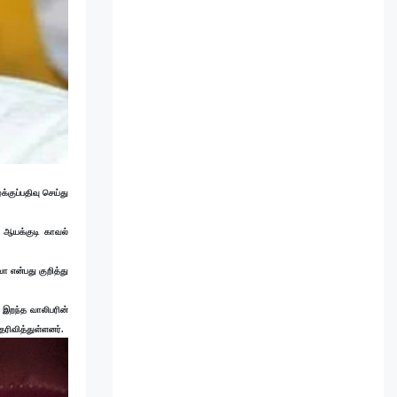
்குப்பதிவு செய்து
் ஆயக்குடி காவல்
ா என்பது குறித்து
 இறந்த வாலிபரின்
ரிவித்துள்ளனர்.