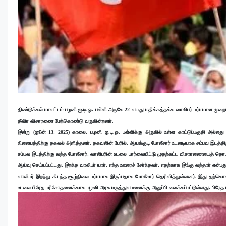
திண்டுக்கல் மாவட்டம் பழனி ஐ.டி.ஓ. பள்ளி அருகே 22 வயது மதிக்கத்தக்க வாலிபர் மர்மமான முறையில
தீவிர விசாரணை மேற்கொண்டு வருகின்றனர்.
இன்று (ஜூன் 13, 2025) காலை, பழனி ஐ.டி.ஓ. பள்ளிக்கு அருகில் உள்ள காட்டுப்பகுதி அல்லத
நிலையத்திற்கு தகவல் அளித்தனர். தகவலின் பேரில், ஆயக்குடி போலீசார் உடனடியாக சம்பவ இடத்திற
சம்பவ இடத்திற்கு வந்த போலீசார், வாலிபரின் உடலை பார்வையிட்டு முதற்கட்ட விசாரணையைத் தொட
ஆய்வு செய்யப்பட்டது. இறந்த வாலிபர் யார், எந்த ஊரைச் சேர்ந்தவர், எதற்காக இங்கு வந்தார் எ
வாலிபர் இறந்து கிடந்த சூழ்நிலை மர்மமாக இருப்பதாக போலீசார் தெரிவித்துள்ளனர். இது த
உடலை பிரேத பரிசோதனைக்காக பழனி அரசு மருத்துவமனைக்கு அனுப்பி வைக்கப்பட்டுள்ளது. பிரே