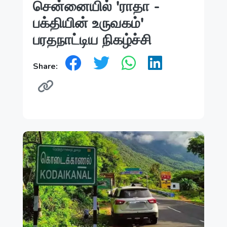
சென்னையில் 'ராதா -
பக்தியின் உருவகம்'
பரதநாட்டிய நிகழ்ச்சி
Share: