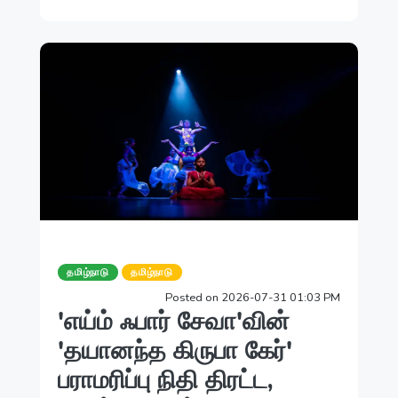
தமிழ்நாடு
தமிழ்நாடு
Posted on 2026-07-31 01:03 PM
'எய்ம் ஃபார் சேவா'வின்
'தயானந்த கிருபா கேர்'
பராமரிப்பு நிதி திரட்ட,