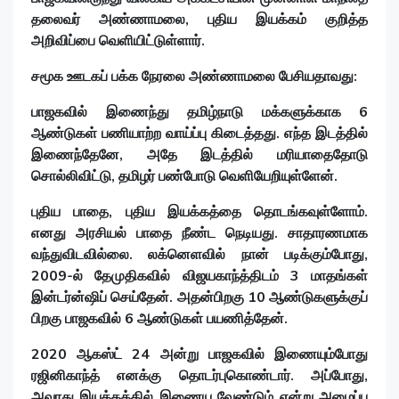
தலைவர் அண்ணாமலை, புதிய இயக்கம் குறித்த
அறிவிப்பை வெளியிட்டுள்ளார்.
சமூக ஊடகப் பக்க நேரலை அண்ணாமலை பேசியதாவது:
பாஜகவில் இணைந்து தமிழ்நாடு மக்களுக்காக 6
ஆண்டுகள் பணியாற்ற வாய்ப்பு கிடைத்தது. எந்த இடத்தில்
இணைந்தேனே, அதே இடத்தில் மரியாதைதோடு
சொல்லிவிட்டு, தமிழர் பண்போடு வெளியேறியுள்ளேன்.
புதிய பாதை, புதிய இயக்கத்தை தொடங்கவுள்ளோம்.
எனது அரசியல் பாதை நீண்ட நெடியது. சாதாரணமாக
வந்துவிடவில்லை. லக்னெளவில் நான் படிக்கும்போது,
2009-ல் தேமுதிகவில் விஜயகாந்த்திடம் 3 மாதங்கள்
இன்டர்ன்ஷிப் செய்தேன். அதன்பிறகு 10 ஆண்டுகளுக்குப்
பிறகு பாஜகவில் 6 ஆண்டுகள் பயணித்தேன்.
2020 ஆகஸ்ட் 24 அன்று பாஜகவில் இணையும்போது
ரஜினிகாந்த் எனக்கு தொடர்புகொண்டார். அப்போது,
அவரது இயக்கத்தில் இணைய வேண்டும் என்று அழைப்பு