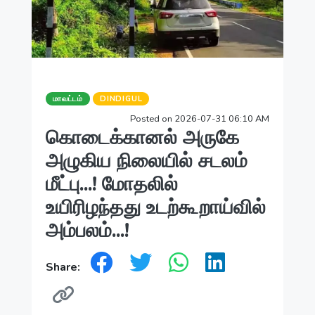
மாவட்டம்
DINDIGUL
Posted on 2026-07-31 06:10 AM
கொடைக்கானல் அருகே
அழுகிய நிலையில் சடலம்
மீட்பு...! மோதலில்
உயிரிழந்தது உடற்கூறாய்வில்
அம்பலம்...!
Share: