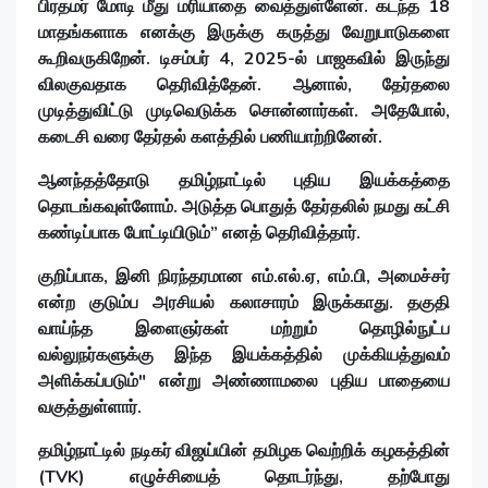
பிரதமர் மோடி மீது மரியாதை வைத்துள்ளேன். கடந்த 18
மாதங்களாக எனக்கு இருக்கு கருத்து வேறுபாடுகளை
கூறிவருகிறேன். டிசம்பர் 4, 2025-ல் பாஜகவில் இருந்து
விலகுவதாக தெரிவித்தேன். ஆனால், தேர்தலை
முடித்துவிட்டு முடிவெடுக்க சொன்னார்கள். அதேபோல்,
கடைசி வரை தேர்தல் களத்தில் பணியாற்றினேன்.
ஆனந்தத்தோடு தமிழ்நாட்டில் புதிய இயக்கத்தை
தொடங்கவுள்ளோம். அடுத்த பொதுத் தேர்தலில் நமது கட்சி
கண்டிப்பாக போட்டியிடும்” எனத் தெரிவித்தார்.
குறிப்பாக, இனி நிரந்தரமான எம்.எல்.ஏ, எம்.பி, அமைச்சர்
என்ற குடும்ப அரசியல் கலாசாரம் இருக்காது. தகுதி
வாய்ந்த இளைஞர்கள் மற்றும் தொழில்நுட்ப
வல்லுநர்களுக்கு இந்த இயக்கத்தில் முக்கியத்துவம்
அளிக்கப்படும்" என்று அண்ணாமலை புதிய பாதையை
வகுத்துள்ளார்.
தமிழ்நாட்டில் நடிகர் விஜய்யின் தமிழக வெற்றிக் கழகத்தின்
(TVK) எழுச்சியைத் தொடர்ந்து, தற்போது