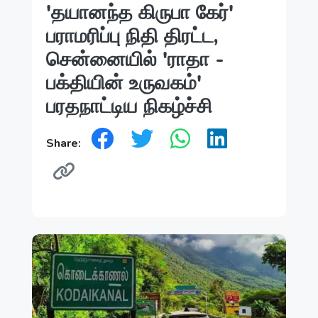
'தயானந்த கிருபா கேர்'
பராமரிப்பு நிதி திரட்ட,
சென்னையில் 'ராதா -
பக்தியின் உருவகம்'
பரதநாட்டிய நிகழ்ச்சி
Share: