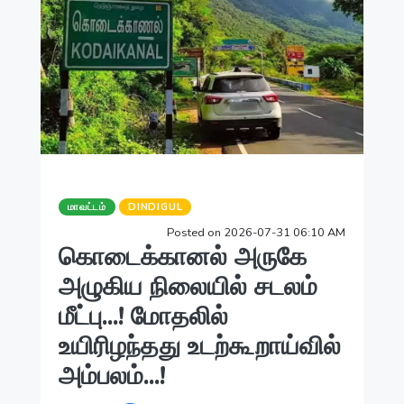
மாவட்டம்
DINDIGUL
Posted on 2026-07-31 06:10 AM
கொடைக்கானல் அருகே
அழுகிய நிலையில் சடலம்
மீட்பு...! மோதலில்
உயிரிழந்தது உடற்கூறாய்வில்
அம்பலம்...!