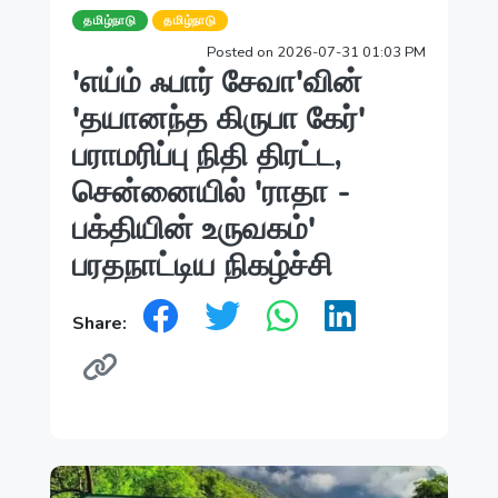
தமிழ்நாடு
தமிழ்நாடு
Posted on 2026-07-31 01:03 PM
'எய்ம் ஃபார் சேவா'வின்
'தயானந்த கிருபா கேர்'
பராமரிப்பு நிதி திரட்ட,
சென்னையில் 'ராதா -
பக்தியின் உருவகம்'
பரதநாட்டிய நிகழ்ச்சி
Share: