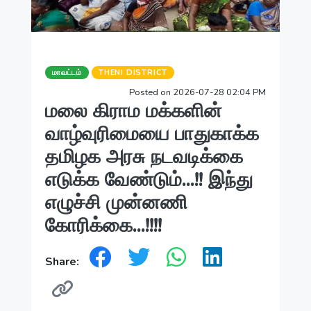
மாவட்டம்
THENI DISTRICT
Posted on 2026-07-28 02:04 PM
மலை கிராம மக்களின்
வாழ்வுரிமையை பாதுகாக்க
தமிழக அரசு நடவடிக்கை
எடுக்க வேண்டும்...!! இந்து
எழுச்சி முன்னணி
கோரிக்கை...!!!!
Share: